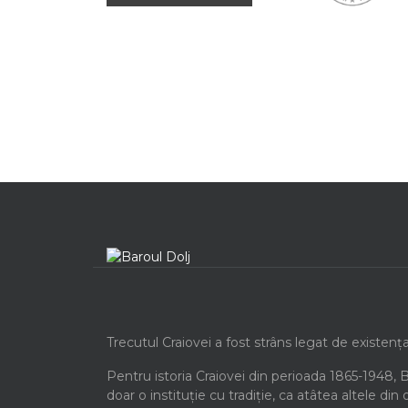
Trecutul Craiovei a fost strâns legat de existenț
Pentru istoria Craiovei din perioada 1865-1948, 
doar o instituție cu tradiție, ca atâtea altele din 