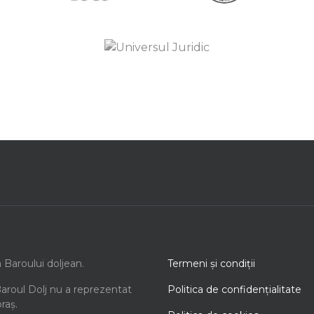
a Baroului doljean.
Termeni şi condiţii
Baroul Dolj nu a reprezentat
Politica de confidenţialitate
oraș.