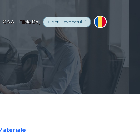
C.A.A. - Filiala Dolj
Contul
avocatului
 Materiale