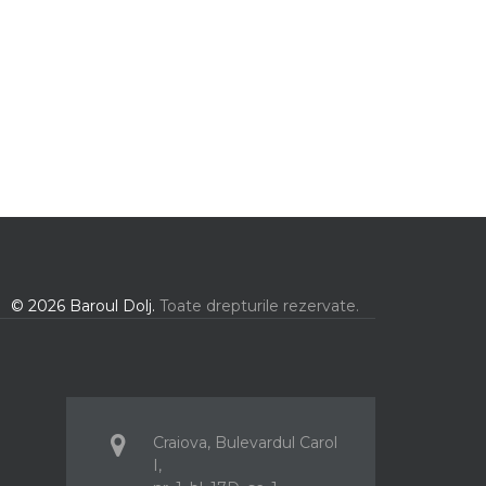
© 2026 Baroul Dolj.
Toate drepturile rezervate.
Craiova, Bulevardul Carol
I,