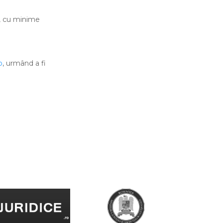
vi, cu minime
o
, urmând a fi