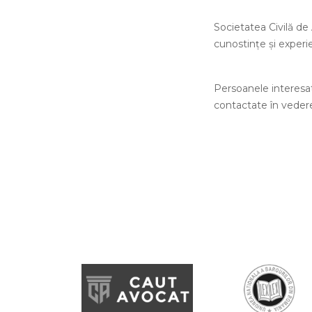
Societatea Civilă de 
cunostinţe şi experi
Persoanele interesa
contactate în vederea