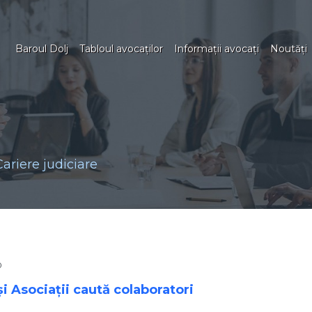
Baroul Dolj
Tabloul avocaţilor
Informaţii avocaţi
Noutăţi
Cariere judiciare
0
i Asociaţii caută colaboratori