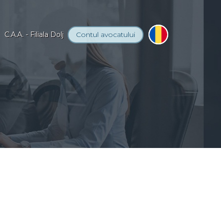
C.A.A. - Filiala Dolj
Contul
avocatului