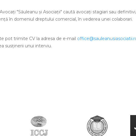
Avocaţi "Săuleanu şi Asociaţii" caută avocaţi stagiari sau definiti
enţă în domeniul dreptului comercial, în vederea unei colaborari.
te pot trimite CV la adresa de e-mail
office@sauleanusiasociatii.r
 susţinerii unui interviu.