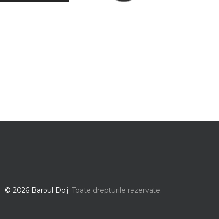
© 2026 Baroul Dolj.
Toate drepturile rezervate.