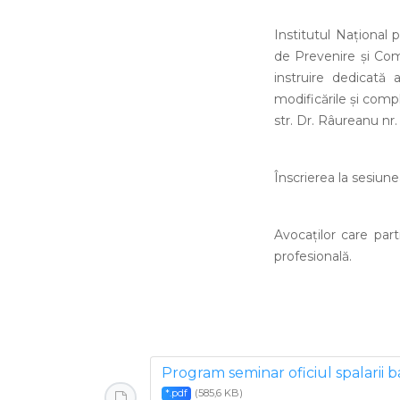
Institutul Naţional 
de Prevenire și Com
instruire dedicată 
modificările şi compl
str. Dr. Râureanu nr. 
Înscrierea la sesiune
Avocaţilor care par
profesională.
Program seminar oficiul spalarii b
(585,6 KB)
*.pdf