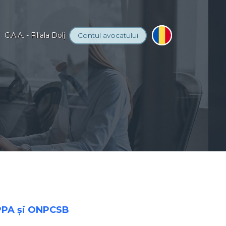
C.A.A. - Filiala Dolj
Contul
avocatului
INPPA și ONPCSB