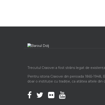
Trecutul Craiovei a fost strâns legat de existenț
Pentru istoria Craiovei din perioada 1865-1948, 
doar o instituție cu tradiție, ca atâtea altele din 