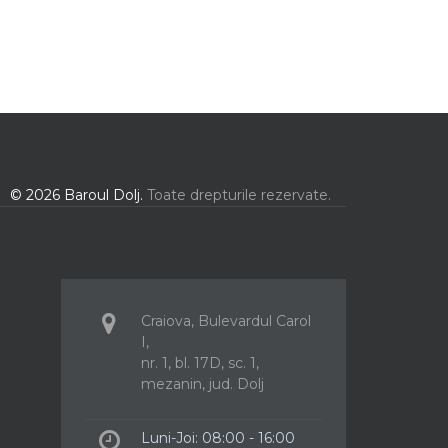
© 2026 Baroul Dolj.
Toate drepturile rezervate.
Craiova, Bulevardul Carol
I,
nr. 1, bl. 17D, sc. 1,
mezanin, jud. Dolj
Luni-Joi: 08:00 - 16:00