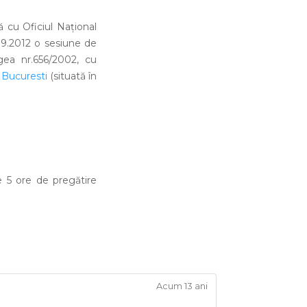
 cu Oficiul Național
09.2012 o sesiune de
egea nr.656/2002, cu
 Bucuresti
(situată în
e 5 ore de pregătire
Acum 13 ani