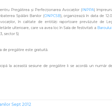
pentru Pregătirea şi Perfecţionarea Avocaţilor (
INPPA
) împreună
baterea Spălării Banilor (
ONPCSB
), organizează în data de 12.
avocaţilor, în calitate de entităţi raportoare prevăzute de L
etările ulterioare, care va avea loc în Sala de festivitati a
Baroului
3, sector 5)
a de pregătire este gratuită.
ticipă la această sesiune de pregătire li se acordă un număr d
anilor Sept 2012