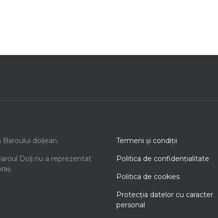
a Baroului doljean.
Termeni şi condiţii
Baroul Dolj nu a reprezentat
Politica de confidenţialitate
oraș.
Politica de cookies
Protecţia datelor cu caracter
personal