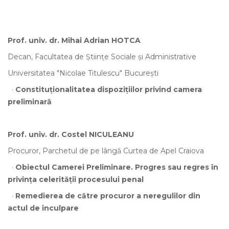
Prof. univ. dr. Mihai Adrian HOTCA
Decan, Facultatea de Științe Sociale și Administrative
Universitatea "Nicolae Titulescu" București
·
Constituționalitatea dispozițiilor privind camera
preliminară
Prof. univ. dr. Costel NICULEANU
Procuror, Parchetul de pe lângă Curtea de Apel Craiova
·
Obiectul Camerei Preliminare. Progres sau regres în
privința celerității procesului penal
·
Remedierea de către procuror a neregulilor din
actul de inculpare