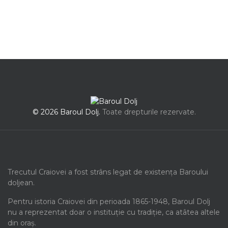
© 2026 Baroul Dolj.
Toate drepturile rezervate.
Trecutul Craiovei a fost strâns legat de existența Baroului
doljean.
Pentru istoria Craiovei din perioada 1865-1948, Baroul Dolj
nu a reprezentat doar o instituție cu tradiție, ca atâtea altele
din oraș.