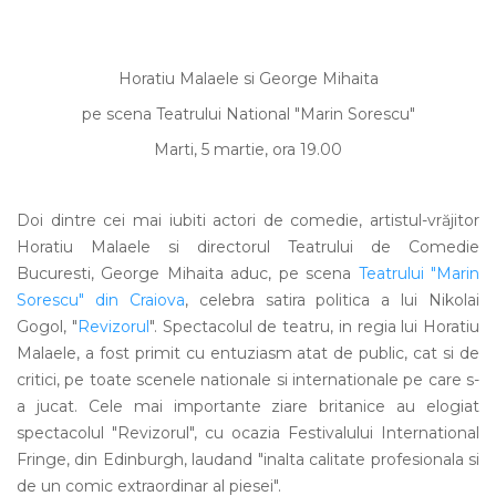
Horatiu Malaele si George Mihaita
pe scena Teatrului National "Marin Sorescu"
Marti, 5 martie, ora 19.00
Doi dintre cei mai iubiti actori de comedie, artistul-vrăjitor
Horatiu Malaele si directorul Teatrului de Comedie
Bucuresti, George Mihaita aduc, pe scena
Teatrului "Marin
Sorescu" din Craiova
, celebra satira politica a lui Nikolai
Gogol, "
Revizorul
". Spectacolul de teatru, in regia lui Horatiu
Malaele, a fost primit cu entuziasm atat de public, cat si de
critici, pe toate scenele nationale si internationale pe care s-
a jucat. Cele mai importante ziare britanice au elogiat
spectacolul "Revizorul", cu ocazia Festivalului International
Fringe, din Edinburgh, laudand "inalta calitate profesionala si
de un comic extraordinar al piesei".