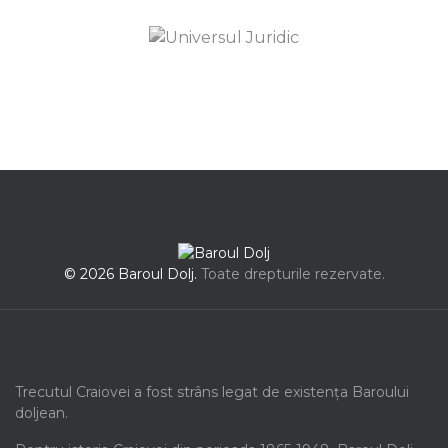
© 2026 Baroul Dolj.
Toate drepturile rezervate.
Trecutul Craiovei a fost strâns legat de existența Baroului
doljean.