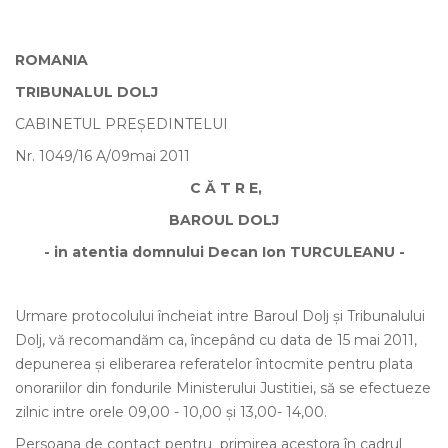
ROMANIA
TRIBUNALUL DOLJ
CABINETUL PREŞEDINTELUI
Nr. 1049/16 A/09mai 2011
C Ă T R E,
BAROUL DOLJ
- in atentia domnului Decan Ion TURCULEANU -
Urmare protocolului încheiat intre Baroul Dolj şi Tribunalului
Dolj, vă recomandăm ca, începând cu data de 15 mai 2011,
depunerea şi eliberarea referatelor întocmite pentru plata
onorariilor din fondurile Ministerului Justitiei, să se efectueze
zilnic intre orele 09,00 - 10,00 şi 13,00- 14,00.
Persoana de contact pentru primirea acestora în cadrul