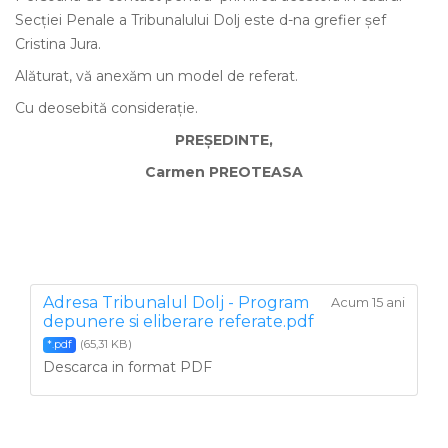
Secţiei Penale a Tribunalului Dolj este d-na grefier şef
Cristina Jura.
Alăturat, vă anexăm un model de referat.
Cu deosebită consideraţie.
PREŞEDINTE,
Carmen PREOTEASA
Adresa Tribunalul Dolj - Program
Acum 15 ani
depunere si eliberare referate.pdf
(65,31 KB)
*.pdf
Descarca in format PDF