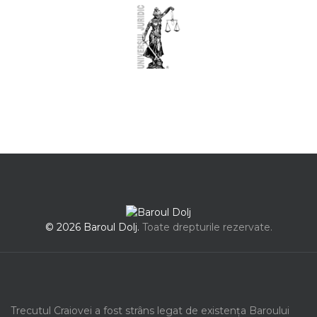
© 2026 Baroul Dolj.
Toate drepturile rezervate.
Trecutul Craiovei a fost strâns legat de existența Baroului