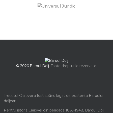
© 2026 Baroul Dolj.
Toate drepturile rezervate.
Trecutul Craiovei a fost strâns legat de existența Baroului
doljean.
Pentru istoria Craiovei din perioada 1865-1948, Baroul Dolj