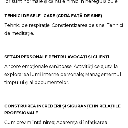
lor sunt normale și că nu e nimic în neregulă cu ei
TEHNICI DE SELF- CARE (GRIJĂ FAȚĂ DE SINE)
Tehnici de respirație; Conștientizarea de sine; Tehnici
de meditație.
SETĂRI PERSONALE PENTRU AVOCAȚI ȘI CLIENȚI
Ancore emoționale sănătoase; Activități ce ajută la
explorarea lumii interne personale; Managementul
timpului și al documentelor.
CONSTRUIREA ÎNCREDERII ȘI SIGURANȚEI ÎN RELAȚIILE
PROFESIONALE
Cum creăm întâlnirea; Aparența și înfățișarea