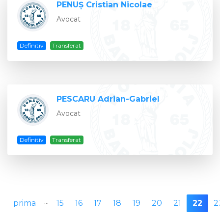
PENUŞ Cristian Nicolae
Avocat
Definitiv
Transferat
PESCARU Adrian-Gabriel
Avocat
Definitiv
Transferat
...
prima
15
16
17
18
19
20
21
22
2